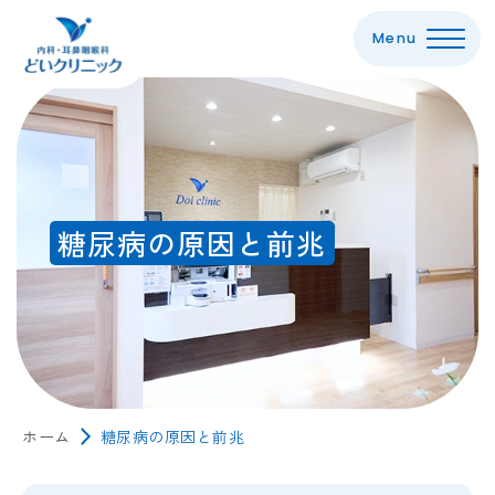
Menu
糖
尿
病
の
原
因
と
前
糖尿病の原因と前兆
兆
ホーム
>
糖尿病の原因と前兆