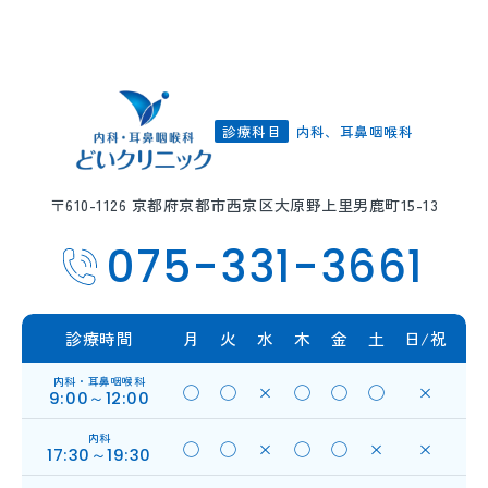
診療科目
内科、耳鼻咽喉科
〒610-1126
京都府京都市西京区
大原野上里男鹿町15-13
075-331-3661
診療時間
月
火
水
木
金
土
日/祝
内科・耳鼻咽喉科
◯
◯
×
◯
◯
◯
×
9:00～12:00
内科
◯
◯
×
◯
◯
×
×
17:30～19:30