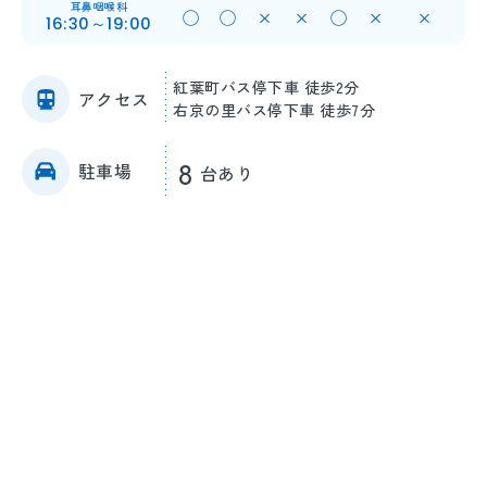
耳鼻咽喉科
◯
◯
×
×
◯
×
×
16:30～19:00
紅葉町バス停下車 徒歩2分
アクセス
右京の里バス停下車 徒歩7分
8
駐車場
台あり